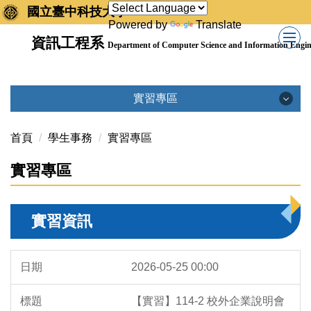
跳
國立臺中科技大學
Powered by
Translate
到
資訊工程系
主
Department of Computer Science and Information Engin
要
內
容
實習專區
區
實習專區
首頁
學生事務
實習專區
實習專區
實習資訊
實習資訊
實習文件
合作廠商
2026-05-25 00:00
實習相關法規
【實習】114-2 校外企業說明會