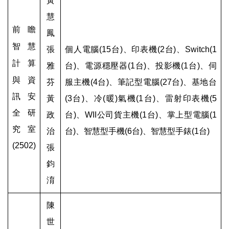
黃
慧
前瞻
鳳
智慧
張
個人電腦(15台)、印表機(2台)、Switch(1
計算
雅
台)、電源穩壓器(1台)、投影機(1台)、伺
與資
芬
服主機(4台)、筆記型電腦(27台)、基地台
訊安
黃
(3台)、冷(暖)氣機(1台)、雷射印表機(5
全研
政
台)、WII公司貨主機(1台)、掌上型電腦(1
究室
治
台)、智慧型手機(6台)、智慧型手錶(1台)
(2502)
張
鈞
淯
陳
世