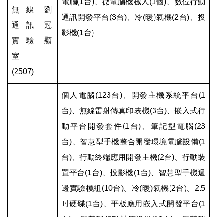
電腦(1台)、微電腦機械人(1個)、數位行動
無線
劉
通訊開發平台(3台)、冷(暖)氣機(2台)、投
通訊
冠
影機(1台)
實驗
顯
室
(2507)
個人電腦(123台)、開發主機系統平台(1
台)、無線雷射傳真印表機(3台)、嵌入式行
動平台開發套件(1台)、筆記型電腦(23
台)、智慧型手機整合開發環境電腦設備(1
台)、行動終端應用開發主機(2台)、行動裝
置平台(1台)、投影機(1台)、智慧型手機週
邊實驗模組(10台)、冷(暖)氣機(2台)、2.5
吋硬碟(1台)、平板應用嵌入式開發平台(1