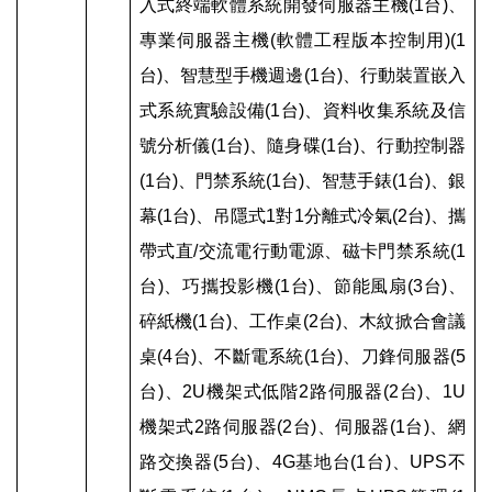
入式終端軟體系統開發伺服器主機(1台)、
專業伺服器主機(軟體工程版本控制用)(1
台)、智慧型手機週邊(1台)、行動裝置嵌入
式系統實驗設備(1台)、資料收集系統及信
號分析儀(1台)、隨身碟(1台)、行動控制器
(1台)、門禁系統(1台)、智慧手錶(1台)、銀
幕(1台)、吊隱式1對1分離式冷氣(2台)、攜
帶式直/交流電行動電源、磁卡門禁系統(1
台)、巧攜投影機(1台)、節能風扇(3台)、
碎紙機(1台)、工作桌(2台)、木紋掀合會議
桌(4台)、不斷電系統(1台)、刀鋒伺服器(5
台)、2U機架式低階2路伺服器(2台)、1U
機架式2路伺服器(2台)、伺服器(1台)、網
路交換器(5台)、4G基地台(1台)、UPS不