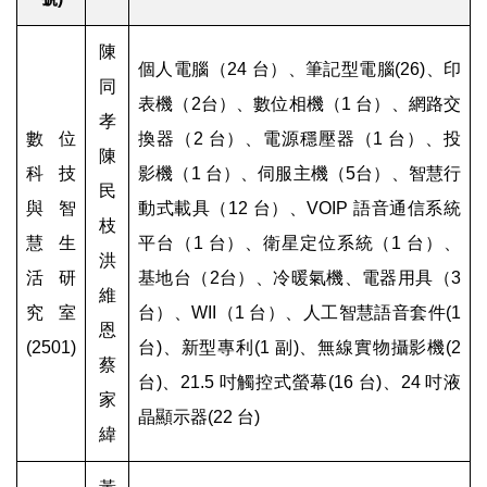
陳
個人電腦（24 台）、筆記型電腦(26)、印
同
表機（2台）、數位相機（1 台）、網路交
孝
數位
換器（2 台）、電源穩壓器（1 台）、投
陳
科技
影機（1 台）、伺服主機（5台）、智慧行
民
與智
動式載具（12 台）、VOIP 語音通信系統
枝
慧生
平台（1 台）、衛星定位系統（1 台）、
洪
活研
基地台（2台）、冷暖氣機、電器用具（3
維
究室
台）、WII（1 台）、人工智慧語音套件(1
恩
(2501)
台)、新型專利(1 副)、無線實物攝影機(2
蔡
台)、21.5 吋觸控式螢幕(16 台)、24 吋液
家
晶顯示器(22 台)
緯