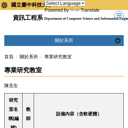
跳
國立臺中科技大學
Powered by
Translate
到
資訊工程系
主
Department of Computer Science and Information Engin
要
內
容
關於系所
區
關於系所
首頁
關於系所
專業研究教室
專業研究教室
系所簡介
陳見生
系所成員
研究
空間設備
室名
教
設備內容（含軟硬體）
稱(編
師
專業研究教室
號)